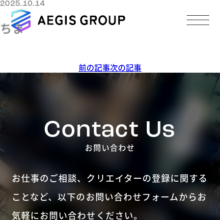
2025.10.14
ちま
投
前の記事
次の記事
稿
ナ
ビ
ゲ
Contact Us
ー
シ
お問い合わせ
ョ
ン
お仕事のご相談、クリエイターの登録に関する
ことなど、
以下のお問い合わせフォームからお
気軽にお問い合わせください。